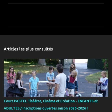
C
o
m
m
e
n
Articles les plus consultés
t
a
i
r
e
s
Cours PASTEL Théâtre, Cinéma et Création - ENFANTS et
ADULTES / Inscriptions ouvertes saison 2025-2026 !