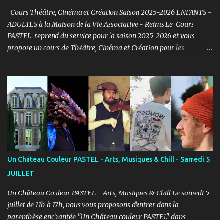
Cours Théâtre, Cinéma et Création Saison 2025-2026 ENFANTS -
ADULTES à la Maison de la Vie Associative - Reims Le Cours
PASTEL reprend du service pour la saison 2025-2026 et vous
propose un cours de Théâtre, Cinéma et Création pour les
ENFANTS et ADULTES avec un objectif simple : Prendre du plaisir !
Fort de son expérience, après avoir formé plusieurs centaines
d’élèves au Studio PASTEL anciennement, le Cours PASTEL revient
à la Maison de la Vie Associative dans une salle de 150m2 pour
pratiquer confortablement avec des élèves passionnés et curieux
d’apprendre. COURS ENFANTS Notre volonté : permettre
l'épanouissement de l'enfant à travers cet art, qu'il puisse s'exprimer
et prendre confiance en lui en prenant du plaisir dans un cadre
bienveillant. PROGRAMME ENFANTS : Pendant le 1er semestre, les
Un Château Couleur PASTEL - Arts, Musiques & Chill - Samedi 5
enfants découvriront le jeu d’acteur théâtre et cinéma à travers des
JUILLET
exercices d’improvisation, émotionnels, de concentration, d’écoute,
d...
Un Château Couleur PASTEL - Arts, Musiques & Chill Le samedi 5
juillet de 11h à 17h, nous vous proposons d'entrer dans la
parenthèse enchantée "Un Château couleur PASTEL" dans