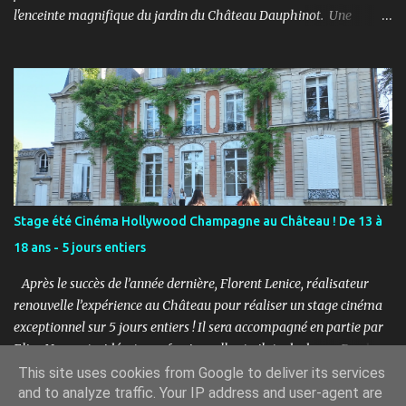
l'enceinte magnifique du jardin du Château Dauphinot. Une
journée artistiques et musicale dans une ambiance Chill pour bien
commencer l'été ! PROGRAMME : 11h à 12h : Spectacle JEUNE
PUBLIC “Saxo et la forêt de Memoria” - Conte théâtral
merveilleux 12h à 14h : Concert Pique-Nique “SWING” avec Léo
Mathieu et Rémi Costa - Jazz manouche, reprises internationales
11h à 17h : Marché artistique avec : LES CROQUEUZES, RUCKAS
STUDIO, LGM-1, CAPUCINE FERTÉ, La Musique et les Mots /
Aurélie Pattier et LES PETITS PIEDS. 12h à 17h : Atelier de
présentation et initiation à la sérigraphie avec Ruckas Studio.
Stage été Cinéma Hollywood Champagne au Château ! De 13 à
Atelier Croquis avec les Croqueuzes pour repartir avec une autre
18 ans - 5 jours entiers
version de vous-même. 14h à 15h45 : Shooting photos avec Florent
Lenice 16h à 17h : Concert Goûter avec ViKtor avec un K - Musiq...
Après le succès de l’année dernière, Florent Lenice, réalisateur
renouvelle l’expérience au Château pour réaliser un stage cinéma
exceptionnel sur 5 jours entiers ! Il sera accompagné en partie par
Elisa Nogaret, vidéaste professionnelle et pilote de drone. Pendant
la semaine, les jeunes pourront approfondir le jeu d’acteur, écrire
This site uses cookies from Google to deliver its services
and to analyze traffic. Your IP address and user-agent are
un scénario, s'essayer au doublage de voix, créer des effets spéciaux