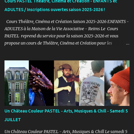
Cours PASTEL Théâtre, Cinéma et Création - ENFANTS et
ADULTES / Inscriptions ouvertes saison 2025-2026 !
Cours Théâtre, Cinéma et Création Saison 2025-2026 ENFANTS -
ADULTES à la Maison de la Vie Associative - Reims Le Cours
PASTEL reprend du service pour la saison 2025-2026 et vous
propose un cours de Théâtre, Cinéma et Création pour les
ENFANTS et ADULTES avec un objectif simple : Prendre du plaisir !
Fort de son expérience, après avoir formé plusieurs centaines
d’élèves au Studio PASTEL anciennement, le Cours PASTEL revient
à la Maison de la Vie Associative dans une salle de 150m2 pour
pratiquer confortablement avec des élèves passionnés et curieux
d’apprendre. COURS ENFANTS Notre volonté : permettre
l'épanouissement de l'enfant à travers cet art, qu'il puisse s'exprimer
et prendre confiance en lui en prenant du plaisir dans un cadre
bienveillant. PROGRAMME ENFANTS : Pendant le 1er semestre, les
Un Château Couleur PASTEL - Arts, Musiques & Chill - Samedi 5
enfants découvriront le jeu d’acteur théâtre et cinéma à travers des
JUILLET
exercices d’improvisation, émotionnels, de concentration, d’écoute,
d...
Un Château Couleur PASTEL - Arts, Musiques & Chill Le samedi 5