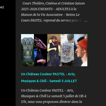
Cours Théâtre, Cinéma et Création Saison
hez
2025-2026 ENFANTS - ADULTES à la
Maison de la Vie Associative - Reims Le
Cours PASTEL reprend du service pour la
saison 2025-2026 et vous propose un cours
de Théâtre, Cinéma et Création pour les
ENFANTS et ADULTES avec un objectif
simple : Prendre du plaisir ! Fort de son
expérience, après avoir formé plusieurs
centaines d’élèves au Studio PASTEL
anciennement, le Cours PASTEL revient à la
Maison de la Vie Associative dans une salle
de 150m2 pour pratiquer confortablement
Un Château Couleur PASTEL - Arts,
avec des élèves passionnés et curieux
Musiques & Chill - Samedi 5 JUILLET
d’apprendre. COURS ENFANTS Notre volonté
: permettre l'épanouissement de l'enfant à
Un Château Couleur PASTEL - Arts,
travers cet art, qu'il puisse s'exprimer et
Musiques & Chill Le samedi 5 juillet de 11h à
prendre confiance en lui en prenant du
17h, nous vous proposons d'entrer dans la
plaisir dans un cadre bienveillant.