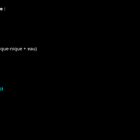
e :
ique-nique + eau)
ci