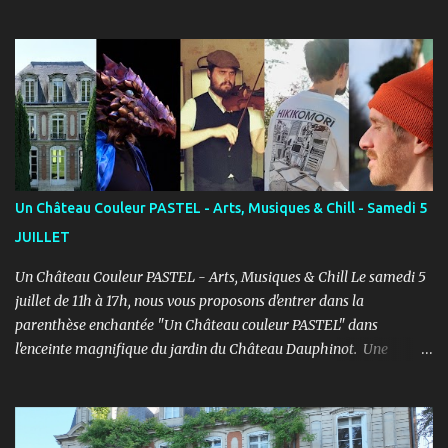
ENFANTS et ADULTES avec un objectif simple : Prendre du plaisir !
Fort de son expérience, après avoir formé plusieurs centaines
d’élèves au Studio PASTEL anciennement, le Cours PASTEL revient
à la Maison de la Vie Associative dans une salle de 150m2 pour
pratiquer confortablement avec des élèves passionnés et curieux
d’apprendre. COURS ENFANTS Notre volonté : permettre
l'épanouissement de l'enfant à travers cet art, qu'il puisse s'exprimer
et prendre confiance en lui en prenant du plaisir dans un cadre
bienveillant. PROGRAMME ENFANTS : Pendant le 1er semestre, les
Un Château Couleur PASTEL - Arts, Musiques & Chill - Samedi 5
enfants découvriront le jeu d’acteur théâtre et cinéma à travers des
JUILLET
exercices d’improvisation, émotionnels, de concentration, d’écoute,
d...
Un Château Couleur PASTEL - Arts, Musiques & Chill Le samedi 5
juillet de 11h à 17h, nous vous proposons d'entrer dans la
parenthèse enchantée "Un Château couleur PASTEL" dans
l'enceinte magnifique du jardin du Château Dauphinot. Une
journée artistiques et musicale dans une ambiance Chill pour bien
commencer l'été ! PROGRAMME : 11h à 12h : Spectacle JEUNE
PUBLIC “Saxo et la forêt de Memoria” - Conte théâtral
merveilleux 12h à 14h : Concert Pique-Nique “SWING” avec Léo