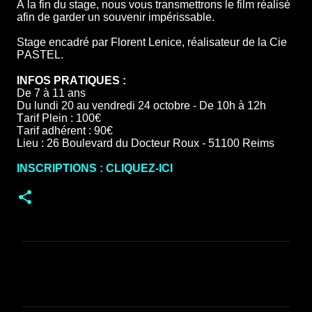
À la fin du stage, nous vous transmettrons le film réalisé
afin de garder un souvenir impérissable.
Stage encadré par Florent Lenice, réalisateur de la Cie
PASTEL.
INFOS PRATIQUES :
De 7 à 11 ans
Du lundi 20 au vendredi 24 octobre - De 10h à 12h
Tarif Plein : 100€
Tarif adhérent : 90€
Lieu : 26 Boulevard du Docteur Roux - 51100 Reims
INSCRIPTIONS : CLIQUEZ-ICI
C
o
m