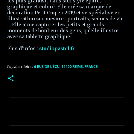
les plus grands) , dans son style épuré,
graphique et coloré. Elle crée sa marque de
décoration Petit Coq en 2019 et se spécialise en
illustration sur mesure : portraits, scènes de vie
… Elle aime capturer les petits et grands
moments de bonheur des gens, qu’elle illustre
avec sa tablette graphique.
Plus d'infos :
studiopastel.fr
Pays/territoire :
6 RUE DE L'ÉCU, 51100 REIMS, FRANCE
C
o
m
m