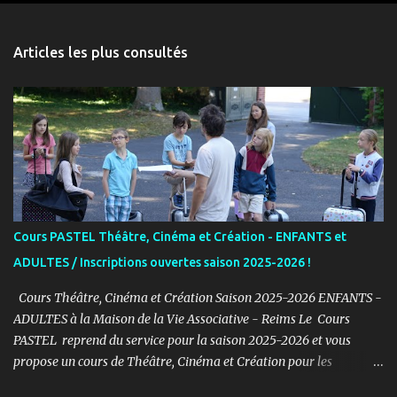
e
n
Articles les plus consultés
t
a
i
r
e
s
Cours PASTEL Théâtre, Cinéma et Création - ENFANTS et
ADULTES / Inscriptions ouvertes saison 2025-2026 !
Cours Théâtre, Cinéma et Création Saison 2025-2026 ENFANTS -
ADULTES à la Maison de la Vie Associative - Reims Le Cours
PASTEL reprend du service pour la saison 2025-2026 et vous
propose un cours de Théâtre, Cinéma et Création pour les
ENFANTS et ADULTES avec un objectif simple : Prendre du plaisir !