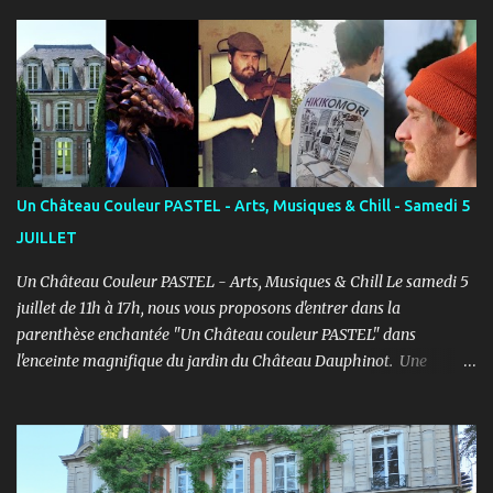
Fort de son expérience, après avoir formé plusieurs centaines
d’élèves au Studio PASTEL anciennement, le Cours PASTEL revient
à la Maison de la Vie Associative dans une salle de 150m2 pour
pratiquer confortablement avec des élèves passionnés et curieux
d’apprendre. COURS ENFANTS Notre volonté : permettre
l'épanouissement de l'enfant à travers cet art, qu'il puisse s'exprimer
et prendre confiance en lui en prenant du plaisir dans un cadre
bienveillant. PROGRAMME ENFANTS : Pendant le 1er semestre, les
Un Château Couleur PASTEL - Arts, Musiques & Chill - Samedi 5
enfants découvriront le jeu d’acteur théâtre et cinéma à travers des
JUILLET
exercices d’improvisation, émotionnels, de concentration, d’écoute,
d...
Un Château Couleur PASTEL - Arts, Musiques & Chill Le samedi 5
juillet de 11h à 17h, nous vous proposons d'entrer dans la
parenthèse enchantée "Un Château couleur PASTEL" dans
l'enceinte magnifique du jardin du Château Dauphinot. Une
journée artistiques et musicale dans une ambiance Chill pour bien
commencer l'été ! PROGRAMME : 11h à 12h : Spectacle JEUNE
PUBLIC “Saxo et la forêt de Memoria” - Conte théâtral
merveilleux 12h à 14h : Concert Pique-Nique “SWING” avec Léo