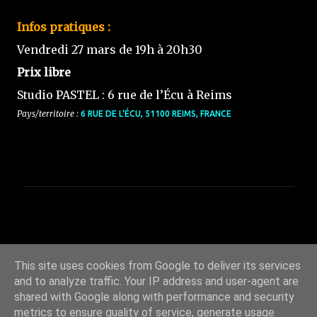
Infos pratiques :
Vendredi 27 mars de 19h à 20h30
Prix libre
Studio PASTEL : 6 rue de l’Écu à Reims
Pays/territoire :
6 RUE DE L'ÉCU, 51100 REIMS, FRANCE
C
o
m
This site uses cookies from Google to deliver its services
m
and to analyze traffic. Your IP address and user-agent are
e
shared with Google along with performance and security
n
metrics to ensure quality of service, generate usage