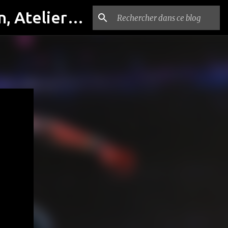
Compagnie PASTEL, Cours de théâtre, Cinéma, Exposition, Ateliers artistiques, Spectacle à Reims