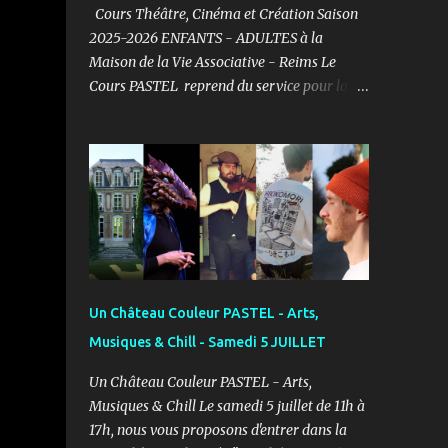
Cours Théâtre, Cinéma et Création Saison
2025-2026 ENFANTS - ADULTES à la
Maison de la Vie Associative - Reims Le
Cours PASTEL reprend du service pour la
saison 2025-2026 et vous propose un cours
de Théâtre, Cinéma et Création pour les
ENFANTS et ADULTES avec un objectif
simple : Prendre du plaisir ! Fort de son
expérience, après avoir formé plusieurs
centaines d’élèves au Studio PASTEL
anciennement, le Cours PASTEL revient à la
Maison de la Vie Associative dans une salle
de 150m2 pour pratiquer confortablement
Un Château Couleur PASTEL - Arts,
avec des élèves passionnés et curieux
Musiques & Chill - Samedi 5 JUILLET
d’apprendre. COURS ENFANTS Notre volonté
: permettre l'épanouissement de l'enfant à
Un Château Couleur PASTEL - Arts,
travers cet art, qu'il puisse s'exprimer et
Musiques & Chill Le samedi 5 juillet de 11h à
prendre confiance en lui en prenant du
17h, nous vous proposons d'entrer dans la
plaisir dans un cadre bienveillant.