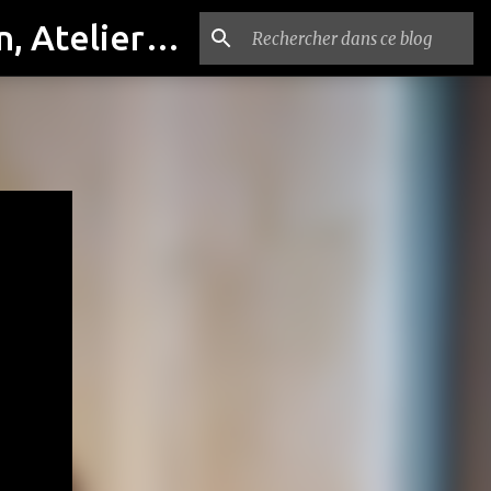
Compagnie PASTEL, Cours de théâtre, Cinéma, Exposition, Ateliers artistiques, Spectacle à Reims