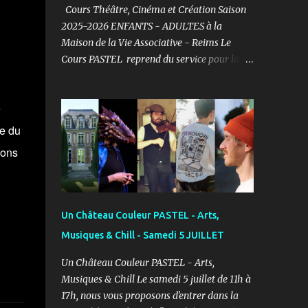
Cours Théâtre, Cinéma et Création Saison
2025-2026 ENFANTS - ADULTES à la
Maison de la Vie Associative - Reims Le
Cours PASTEL reprend du service pour la
saison 2025-2026 et vous propose un cours
de Théâtre, Cinéma et Création pour les
e
ENFANTS et ADULTES avec un objectif
simple : Prendre du plaisir ! Fort de son
te du
expérience, après avoir formé plusieurs
ions
centaines d’élèves au Studio PASTEL
anciennement, le Cours PASTEL revient à la
Maison de la Vie Associative dans une salle
de 150m2 pour pratiquer confortablement
Un Château Couleur PASTEL - Arts,
avec des élèves passionnés et curieux
Musiques & Chill - Samedi 5 JUILLET
d’apprendre. COURS ENFANTS Notre volonté
: permettre l'épanouissement de l'enfant à
Un Château Couleur PASTEL - Arts,
travers cet art, qu'il puisse s'exprimer et
Musiques & Chill Le samedi 5 juillet de 11h à
prendre confiance en lui en prenant du
17h, nous vous proposons d'entrer dans la
plaisir dans un cadre bienveillant.