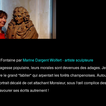
a Fontaine par
Marine Dargent Wolfert - artiste sculpteure
 sagesse populaire, leurs morales sont devenues des adages. J
e le grand "fablier" qui arpentait les forêts champenoises. Auto
trait décalé de cet attachant Monsieur, sous l'œil complice de
avourer ses écrits autrement !