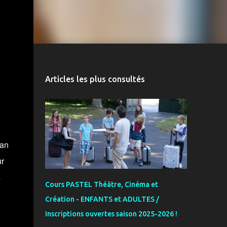
Articles les plus consultés
ean
ur
s
Cours PASTEL Théâtre, Cinéma et
Création - ENFANTS et ADULTES /
Inscriptions ouvertes saison 2025-2026 !