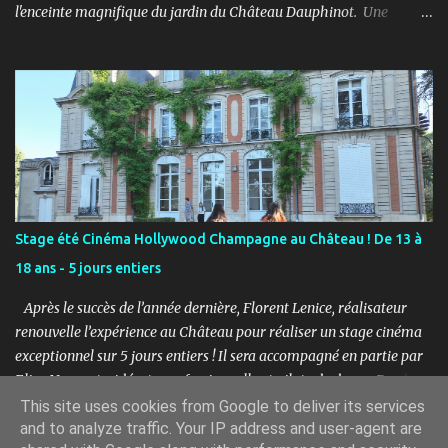
l'enceinte magnifique du jardin du Château Dauphinot. Une
journée artistiques et musicale dans une ambiance Chill pour bien
commencer l'été ! PROGRAMME : 11h à 12h : Spectacle JEUNE
PUBLIC “Saxo et la forêt de Memoria” - Conte théâtral
merveilleux 12h à 14h : Concert Pique-Nique “SWING” avec Léo
Mathieu et Rémi Costa - Jazz manouche, reprises internationales
11h à 17h : Marché artistique avec : LES CROQUEUZES, RUCKAS
STUDIO, LGM-1, CAPUCINE FERTÉ, La Musique et les Mots /
Aurélie Pattier et LES PETITS PIEDS. 12h à 17h : Atelier de
présentation et initiation à la sérigraphie avec Ruckas Studio.
Stage été Cinéma Hollywood Champagne au Château ! De 13 à
Atelier Croquis avec les Croqueuzes pour repartir avec une autre
18 ans - 5 jours entiers
version de vous-même. 14h à 15h45 : Shooting photos avec Florent
Lenice 16h à 17h : Concert Goûter avec ViKtor avec un K - Musiq...
Après le succès de l’année dernière, Florent Lenice, réalisateur
renouvelle l’expérience au Château pour réaliser un stage cinéma
exceptionnel sur 5 jours entiers ! Il sera accompagné en partie par
Elisa Nogaret, vidéaste professionnelle et pilote de drone. Pendant
la semaine, les jeunes pourront approfondir le jeu d’acteur, écrire
This site uses cookies from Google to deliver its services
and to analyze traffic. Your IP address and user-agent are
un scénario, s'essayer au doublage de voix, créer des effets spéciaux