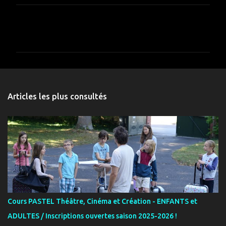
C
o
m
m
e
n
Articles les plus consultés
t
a
i
r
e
s
Cours PASTEL Théâtre, Cinéma et Création - ENFANTS et
ADULTES / Inscriptions ouvertes saison 2025-2026 !