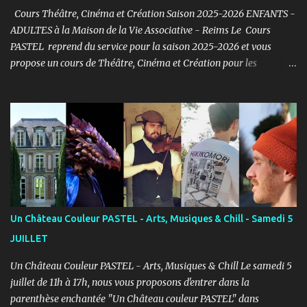
Cours Théâtre, Cinéma et Création Saison 2025-2026 ENFANTS -
ADULTES à la Maison de la Vie Associative - Reims Le Cours
PASTEL reprend du service pour la saison 2025-2026 et vous
propose un cours de Théâtre, Cinéma et Création pour les
ENFANTS et ADULTES avec un objectif simple : Prendre du plaisir !
Fort de son expérience, après avoir formé plusieurs centaines
d’élèves au Studio PASTEL anciennement, le Cours PASTEL revient
à la Maison de la Vie Associative dans une salle de 150m2 pour
pratiquer confortablement avec des élèves passionnés et curieux
d’apprendre. COURS ENFANTS Notre volonté : permettre
l'épanouissement de l'enfant à travers cet art, qu'il puisse s'exprimer
et prendre confiance en lui en prenant du plaisir dans un cadre
bienveillant. PROGRAMME ENFANTS : Pendant le 1er semestre, les
Un Château Couleur PASTEL - Arts, Musiques & Chill - Samedi 5
enfants découvriront le jeu d’acteur théâtre et cinéma à travers des
JUILLET
exercices d’improvisation, émotionnels, de concentration, d’écoute,
d...
Un Château Couleur PASTEL - Arts, Musiques & Chill Le samedi 5
juillet de 11h à 17h, nous vous proposons d'entrer dans la
parenthèse enchantée "Un Château couleur PASTEL" dans