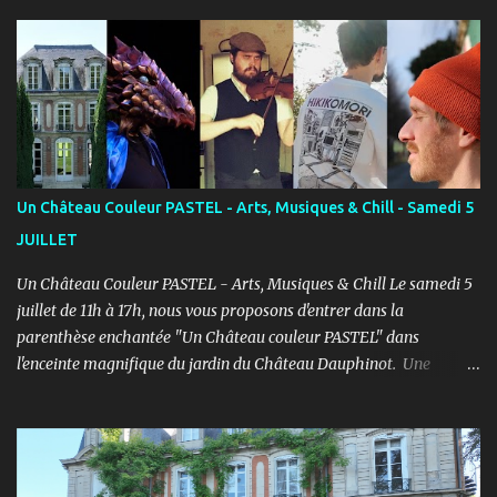
Fort de son expérience, après avoir formé plusieurs centaines
d’élèves au Studio PASTEL anciennement, le Cours PASTEL revient
à la Maison de la Vie Associative dans une salle de 150m2 pour
pratiquer confortablement avec des élèves passionnés et curieux
d’apprendre. COURS ENFANTS Notre volonté : permettre
l'épanouissement de l'enfant à travers cet art, qu'il puisse s'exprimer
et prendre confiance en lui en prenant du plaisir dans un cadre
bienveillant. PROGRAMME ENFANTS : Pendant le 1er semestre, les
Un Château Couleur PASTEL - Arts, Musiques & Chill - Samedi 5
enfants découvriront le jeu d’acteur théâtre et cinéma à travers des
JUILLET
exercices d’improvisation, émotionnels, de concentration, d’écoute,
d...
Un Château Couleur PASTEL - Arts, Musiques & Chill Le samedi 5
juillet de 11h à 17h, nous vous proposons d'entrer dans la
parenthèse enchantée "Un Château couleur PASTEL" dans
l'enceinte magnifique du jardin du Château Dauphinot. Une
journée artistiques et musicale dans une ambiance Chill pour bien
commencer l'été ! PROGRAMME : 11h à 12h : Spectacle JEUNE
PUBLIC “Saxo et la forêt de Memoria” - Conte théâtral
merveilleux 12h à 14h : Concert Pique-Nique “SWING” avec Léo
Mathieu et Rémi Costa - Jazz manouche, reprises internationales