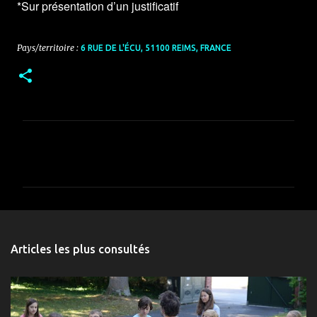
*Sur présentation d’un justificatif
Pays/territoire :
6 RUE DE L'ÉCU, 51100 REIMS, FRANCE
C
o
m
m
e
n
Articles les plus consultés
t
a
i