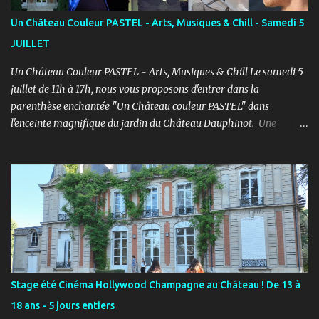
bienveillant. PROGRAMME ENFANTS : Pendant le 1er semestre, les
Un Château Couleur PASTEL - Arts, Musiques & Chill - Samedi 5
enfants découvriront le jeu d’acteur théâtre et cinéma à travers des
JUILLET
exercices d’improvisation, émotionnels, de concentration, d’écoute,
d...
Un Château Couleur PASTEL - Arts, Musiques & Chill Le samedi 5
juillet de 11h à 17h, nous vous proposons d'entrer dans la
parenthèse enchantée "Un Château couleur PASTEL" dans
l'enceinte magnifique du jardin du Château Dauphinot. Une
journée artistiques et musicale dans une ambiance Chill pour bien
commencer l'été ! PROGRAMME : 11h à 12h : Spectacle JEUNE
PUBLIC “Saxo et la forêt de Memoria” - Conte théâtral
merveilleux 12h à 14h : Concert Pique-Nique “SWING” avec Léo
Mathieu et Rémi Costa - Jazz manouche, reprises internationales
11h à 17h : Marché artistique avec : LES CROQUEUZES, RUCKAS
STUDIO, LGM-1, CAPUCINE FERTÉ, La Musique et les Mots /
Aurélie Pattier et LES PETITS PIEDS. 12h à 17h : Atelier de
présentation et initiation à la sérigraphie avec Ruckas Studio.
Stage été Cinéma Hollywood Champagne au Château ! De 13 à
Atelier Croquis avec les Croqueuzes pour repartir avec une autre
18 ans - 5 jours entiers
version de vous-même. 14h à 15h45 : Shooting photos avec Florent