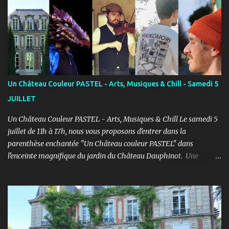
d’élèves au Studio PASTEL anciennement, le Cours PASTEL revient
à la Maison de la Vie Associative dans une salle de 150m2 pour
pratiquer confortablement avec des élèves passionnés et curieux
d’apprendre. COURS ENFANTS Notre volonté : permettre
l'épanouissement de l'enfant à travers cet art, qu'il puisse s'exprimer
et prendre confiance en lui en prenant du plaisir dans un cadre
bienveillant. PROGRAMME ENFANTS : Pendant le 1er semestre, les
Un Château Couleur PASTEL - Arts, Musiques & Chill - Samedi 5
enfants découvriront le jeu d’acteur théâtre et cinéma à travers des
JUILLET
exercices d’improvisation, émotionnels, de concentration, d’écoute,
d...
Un Château Couleur PASTEL - Arts, Musiques & Chill Le samedi 5
juillet de 11h à 17h, nous vous proposons d'entrer dans la
parenthèse enchantée "Un Château couleur PASTEL" dans
l'enceinte magnifique du jardin du Château Dauphinot. Une
journée artistiques et musicale dans une ambiance Chill pour bien
commencer l'été ! PROGRAMME : 11h à 12h : Spectacle JEUNE
PUBLIC “Saxo et la forêt de Memoria” - Conte théâtral
merveilleux 12h à 14h : Concert Pique-Nique “SWING” avec Léo
Mathieu et Rémi Costa - Jazz manouche, reprises internationales