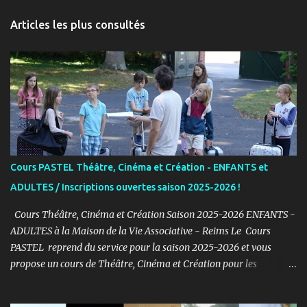
n
Articles les plus consultés
t
a
i
r
e
s
Cours PASTEL Théâtre, Cinéma et Création - ENFANTS et
ADULTES / Inscriptions ouvertes saison 2025-2026 !
Cours Théâtre, Cinéma et Création Saison 2025-2026 ENFANTS -
ADULTES à la Maison de la Vie Associative - Reims Le Cours
PASTEL reprend du service pour la saison 2025-2026 et vous
propose un cours de Théâtre, Cinéma et Création pour les
ENFANTS et ADULTES avec un objectif simple : Prendre du plaisir !
Fort de son expérience, après avoir formé plusieurs centaines