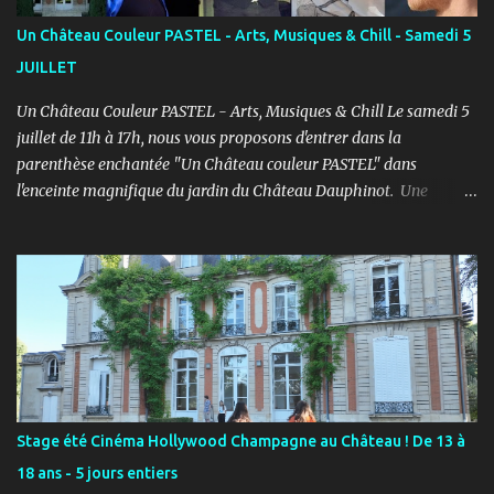
bienveillant. PROGRAMME ENFANTS : Pendant le 1er semestre, les
Un Château Couleur PASTEL - Arts, Musiques & Chill - Samedi 5
enfants découvriront le jeu d’acteur théâtre et cinéma à travers des
JUILLET
exercices d’improvisation, émotionnels, de concentration, d’écoute,
d...
Un Château Couleur PASTEL - Arts, Musiques & Chill Le samedi 5
juillet de 11h à 17h, nous vous proposons d'entrer dans la
parenthèse enchantée "Un Château couleur PASTEL" dans
l'enceinte magnifique du jardin du Château Dauphinot. Une
journée artistiques et musicale dans une ambiance Chill pour bien
commencer l'été ! PROGRAMME : 11h à 12h : Spectacle JEUNE
PUBLIC “Saxo et la forêt de Memoria” - Conte théâtral
merveilleux 12h à 14h : Concert Pique-Nique “SWING” avec Léo
Mathieu et Rémi Costa - Jazz manouche, reprises internationales
11h à 17h : Marché artistique avec : LES CROQUEUZES, RUCKAS
STUDIO, LGM-1, CAPUCINE FERTÉ, La Musique et les Mots /
Aurélie Pattier et LES PETITS PIEDS. 12h à 17h : Atelier de
présentation et initiation à la sérigraphie avec Ruckas Studio.
Stage été Cinéma Hollywood Champagne au Château ! De 13 à
Atelier Croquis avec les Croqueuzes pour repartir avec une autre
18 ans - 5 jours entiers
version de vous-même. 14h à 15h45 : Shooting photos avec Florent