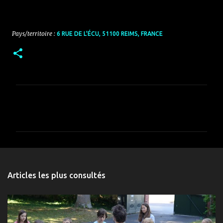
Pays/territoire :
6 RUE DE L'ÉCU, 51100 REIMS, FRANCE
C
o
m
m
e
n
Articles les plus consultés
t
a
i