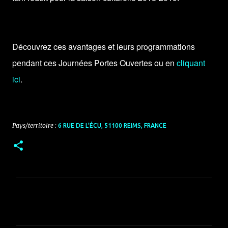
Découvrez ces avantages et leurs programmations
pendant ces Journées Portes Ouvertes ou en
cliquant
ici
.
Pays/territoire :
6 RUE DE L'ÉCU, 51100 REIMS, FRANCE
C
o
m