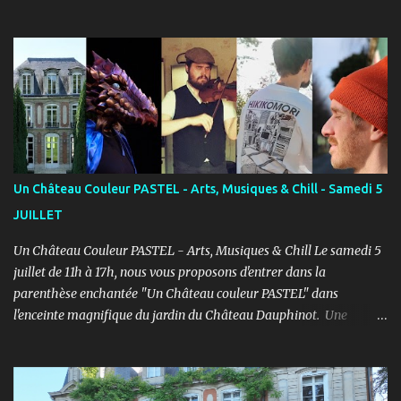
ENFANTS et ADULTES avec un objectif simple : Prendre du plaisir !
Fort de son expérience, après avoir formé plusieurs centaines
d’élèves au Studio PASTEL anciennement, le Cours PASTEL revient
à la Maison de la Vie Associative dans une salle de 150m2 pour
pratiquer confortablement avec des élèves passionnés et curieux
d’apprendre. COURS ENFANTS Notre volonté : permettre
l'épanouissement de l'enfant à travers cet art, qu'il puisse s'exprimer
et prendre confiance en lui en prenant du plaisir dans un cadre
bienveillant. PROGRAMME ENFANTS : Pendant le 1er semestre, les
Un Château Couleur PASTEL - Arts, Musiques & Chill - Samedi 5
enfants découvriront le jeu d’acteur théâtre et cinéma à travers des
JUILLET
exercices d’improvisation, émotionnels, de concentration, d’écoute,
d...
Un Château Couleur PASTEL - Arts, Musiques & Chill Le samedi 5
juillet de 11h à 17h, nous vous proposons d'entrer dans la
parenthèse enchantée "Un Château couleur PASTEL" dans
l'enceinte magnifique du jardin du Château Dauphinot. Une
journée artistiques et musicale dans une ambiance Chill pour bien
commencer l'été ! PROGRAMME : 11h à 12h : Spectacle JEUNE
PUBLIC “Saxo et la forêt de Memoria” - Conte théâtral