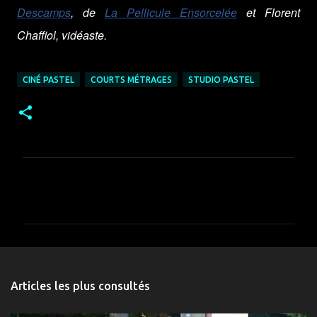
Descamps
, de
La Pellicule Ensorcelée
et Florent
Chaffiol, vidéaste.
CINÉ PASTEL
COURTS MÉTRAGES
STUDIO PASTEL
C
o
m
m
e
n
Articles les plus consultés
t