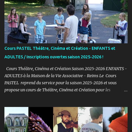
a
i
r
e
s
Cours PASTEL Théâtre, Cinéma et Création - ENFANTS et
ADULTES / Inscriptions ouvertes saison 2025-2026 !
Cours Théâtre, Cinéma et Création Saison 2025-2026 ENFANTS -
ADULTES à la Maison de la Vie Associative - Reims Le Cours
PASTEL reprend du service pour la saison 2025-2026 et vous
propose un cours de Théâtre, Cinéma et Création pour les
ENFANTS et ADULTES avec un objectif simple : Prendre du plaisir !
Fort de son expérience, après avoir formé plusieurs centaines
d’élèves au Studio PASTEL anciennement, le Cours PASTEL revient
à la Maison de la Vie Associative dans une salle de 150m2 pour
pratiquer confortablement avec des élèves passionnés et curieux