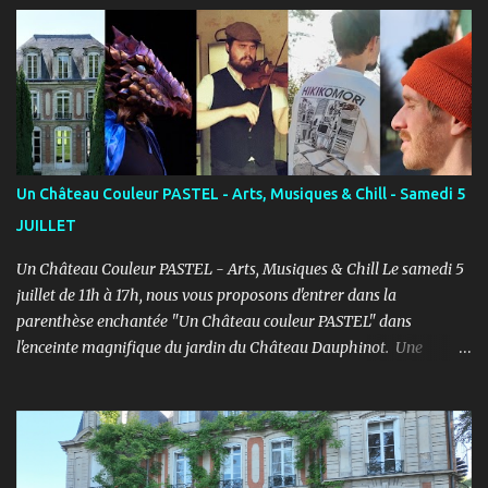
d’élèves au Studio PASTEL anciennement, le Cours PASTEL revient
à la Maison de la Vie Associative dans une salle de 150m2 pour
pratiquer confortablement avec des élèves passionnés et curieux
d’apprendre. COURS ENFANTS Notre volonté : permettre
l'épanouissement de l'enfant à travers cet art, qu'il puisse s'exprimer
et prendre confiance en lui en prenant du plaisir dans un cadre
bienveillant. PROGRAMME ENFANTS : Pendant le 1er semestre, les
Un Château Couleur PASTEL - Arts, Musiques & Chill - Samedi 5
enfants découvriront le jeu d’acteur théâtre et cinéma à travers des
JUILLET
exercices d’improvisation, émotionnels, de concentration, d’écoute,
d...
Un Château Couleur PASTEL - Arts, Musiques & Chill Le samedi 5
juillet de 11h à 17h, nous vous proposons d'entrer dans la
parenthèse enchantée "Un Château couleur PASTEL" dans
l'enceinte magnifique du jardin du Château Dauphinot. Une
journée artistiques et musicale dans une ambiance Chill pour bien
commencer l'été ! PROGRAMME : 11h à 12h : Spectacle JEUNE
PUBLIC “Saxo et la forêt de Memoria” - Conte théâtral
merveilleux 12h à 14h : Concert Pique-Nique “SWING” avec Léo
Mathieu et Rémi Costa - Jazz manouche, reprises internationales