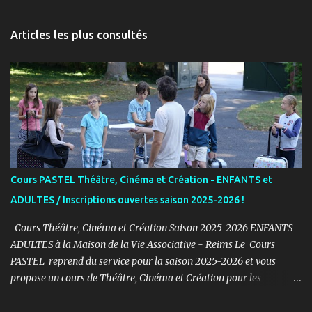
e
n
Articles les plus consultés
t
a
i
r
e
s
Cours PASTEL Théâtre, Cinéma et Création - ENFANTS et
ADULTES / Inscriptions ouvertes saison 2025-2026 !
Cours Théâtre, Cinéma et Création Saison 2025-2026 ENFANTS -
ADULTES à la Maison de la Vie Associative - Reims Le Cours
PASTEL reprend du service pour la saison 2025-2026 et vous
propose un cours de Théâtre, Cinéma et Création pour les
ENFANTS et ADULTES avec un objectif simple : Prendre du plaisir !
Fort de son expérience, après avoir formé plusieurs centaines