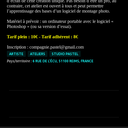
d’écran de cette création unique. Pas besoin d’être un pro, au
contraire, cet atelier est ouvert à tous et peut permettre
l’apprentissage des bases d’un logiciel de montage photo.
Matériel à prévoir : un ordinateur portable avec le logiciel «
Photoshop » (ou sa version d’essai).
Tarif plein : 10€ - Tarif adhérent : 8€
Inscription : compagnie.pastel@gmail.com
ARTISTE
ATELIERS
STUDIO PASTEL
Pays/territoire :
6 RUE DE L'ÉCU, 51100 REIMS, FRANCE
C
o
m
m