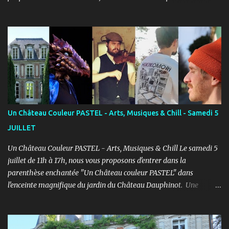
ENFANTS et ADULTES avec un objectif simple : Prendre du plaisir !
Fort de son expérience, après avoir formé plusieurs centaines
d’élèves au Studio PASTEL anciennement, le Cours PASTEL revient
à la Maison de la Vie Associative dans une salle de 150m2 pour
pratiquer confortablement avec des élèves passionnés et curieux
d’apprendre. COURS ENFANTS Notre volonté : permettre
l'épanouissement de l'enfant à travers cet art, qu'il puisse s'exprimer
et prendre confiance en lui en prenant du plaisir dans un cadre
bienveillant. PROGRAMME ENFANTS : Pendant le 1er semestre, les
Un Château Couleur PASTEL - Arts, Musiques & Chill - Samedi 5
enfants découvriront le jeu d’acteur théâtre et cinéma à travers des
JUILLET
exercices d’improvisation, émotionnels, de concentration, d’écoute,
d...
Un Château Couleur PASTEL - Arts, Musiques & Chill Le samedi 5
juillet de 11h à 17h, nous vous proposons d'entrer dans la
parenthèse enchantée "Un Château couleur PASTEL" dans
l'enceinte magnifique du jardin du Château Dauphinot. Une
journée artistiques et musicale dans une ambiance Chill pour bien
commencer l'été ! PROGRAMME : 11h à 12h : Spectacle JEUNE
PUBLIC “Saxo et la forêt de Memoria” - Conte théâtral