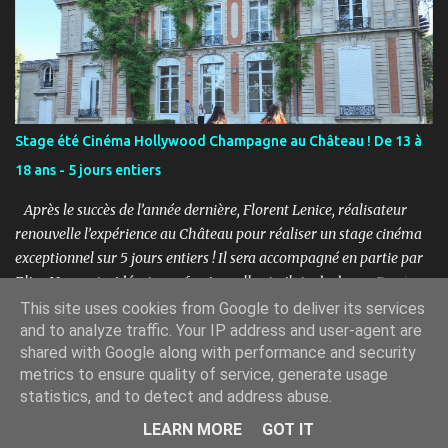
merveilleux 12h à 14h : Concert Pique-Nique “SWING” avec Léo
Mathieu et Rémi Costa - Jazz manouche, reprises internationales
11h à 17h : Marché artistique avec : LES CROQUEUZES, RUCKAS
STUDIO, LGM-1, CAPUCINE FERTÉ, La Musique et les Mots /
Aurélie Pattier et LES PETITS PIEDS. 12h à 17h : Atelier de
présentation et initiation à la sérigraphie avec Ruckas Studio.
Stage été Cinéma Hollywood Champagne au Château ! De 13 à
Atelier Croquis avec les Croqueuzes pour repartir avec une autre
18 ans - 5 jours entiers
version de vous-même. 14h à 15h45 : Shooting photos avec Florent
Lenice 16h à 17h : Concert Goûter avec ViKtor avec un K - Musiq...
Après le succès de l’année dernière, Florent Lenice, réalisateur
renouvelle l’expérience au Château pour réaliser un stage cinéma
exceptionnel sur 5 jours entiers ! Il sera accompagné en partie par
Elisa Nogaret, vidéaste professionnelle et pilote de drone. Pendant
la semaine, les jeunes pourront approfondir le jeu d’acteur, écrire
This site uses cookies from Google to deliver its services
un scénario, s'essayer au doublage de voix, créer des effets spéciaux
and to analyze traffic. Your IP address and user-agent are
shared with Google along with performance and security
avec un fond vert, tourner des scènes en stop-motion et inclure ces
metrics to ensure quality of service, generate usage
différentes techniques pour créer un film où tout est possible, à la
Fourni par Blogger
statistics, and to detect and address abuse.
hauteur de l’imaginaire des participants ! Les jeunes apprendront
à lâcher prise, à jouer avec leurs émotions, à cadrer, à tenir la
Photos © Cie PASTEL
LEARN MORE
GOT IT