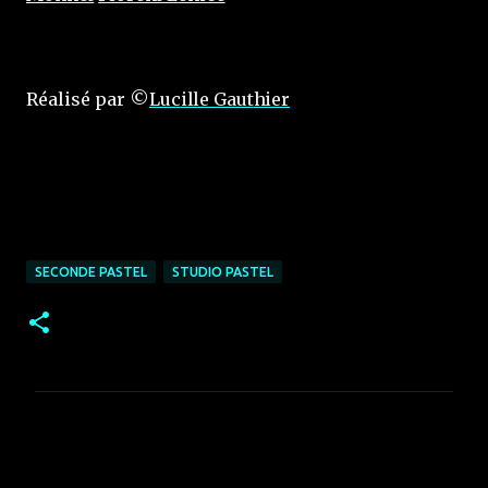
Réalisé par ©
Luc
ille Gaut
hier
SECONDE PASTEL
STUDIO PASTEL
C
o
m