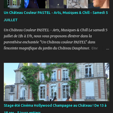
et prendre confiance en lui en prenant du plaisir dans un cadre
bienveillant. PROGRAMME ENFANTS : Pendant le 1er semestre, les
Un Château Couleur PASTEL - Arts, Musiques & Chill - Samedi 5
enfants découvriront le jeu d’acteur théâtre et cinéma à travers des
JUILLET
exercices d’improvisation, émotionnels, de concentration, d’écoute,
d...
Un Château Couleur PASTEL - Arts, Musiques & Chill Le samedi 5
juillet de 11h à 17h, nous vous proposons d'entrer dans la
parenthèse enchantée "Un Château couleur PASTEL" dans
l'enceinte magnifique du jardin du Château Dauphinot. Une
journée artistiques et musicale dans une ambiance Chill pour bien
commencer l'été ! PROGRAMME : 11h à 12h : Spectacle JEUNE
PUBLIC “Saxo et la forêt de Memoria” - Conte théâtral
merveilleux 12h à 14h : Concert Pique-Nique “SWING” avec Léo
Mathieu et Rémi Costa - Jazz manouche, reprises internationales
11h à 17h : Marché artistique avec : LES CROQUEUZES, RUCKAS
STUDIO, LGM-1, CAPUCINE FERTÉ, La Musique et les Mots /
Aurélie Pattier et LES PETITS PIEDS. 12h à 17h : Atelier de
présentation et initiation à la sérigraphie avec Ruckas Studio.
Stage été Cinéma Hollywood Champagne au Château ! De 13 à
Atelier Croquis avec les Croqueuzes pour repartir avec une autre
18 ans - 5 jours entiers