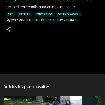
des ateliers créatifs pour enfants ou adulte.
ART
ARTISTE
EXPOSITION
STUDIO PASTEL
Pays/territoire :
6 RUE DE L'ÉCU, 51100 REIMS, FRANCE
C
o
m
m
e
n
Articles les plus consultés
t
a
i