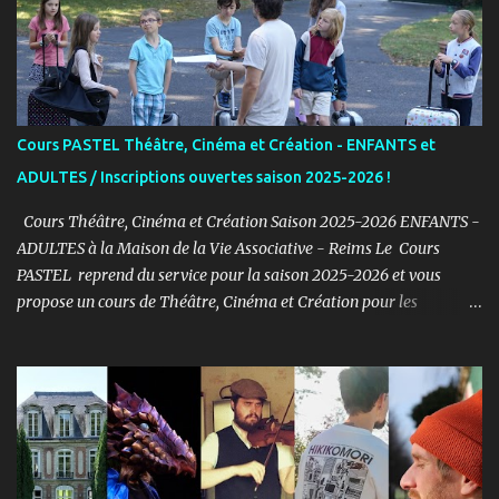
r
e
s
Cours PASTEL Théâtre, Cinéma et Création - ENFANTS et
ADULTES / Inscriptions ouvertes saison 2025-2026 !
Cours Théâtre, Cinéma et Création Saison 2025-2026 ENFANTS -
ADULTES à la Maison de la Vie Associative - Reims Le Cours
PASTEL reprend du service pour la saison 2025-2026 et vous
propose un cours de Théâtre, Cinéma et Création pour les
ENFANTS et ADULTES avec un objectif simple : Prendre du plaisir !
Fort de son expérience, après avoir formé plusieurs centaines
d’élèves au Studio PASTEL anciennement, le Cours PASTEL revient
à la Maison de la Vie Associative dans une salle de 150m2 pour
pratiquer confortablement avec des élèves passionnés et curieux
d’apprendre. COURS ENFANTS Notre volonté : permettre
l'épanouissement de l'enfant à travers cet art, qu'il puisse s'exprimer