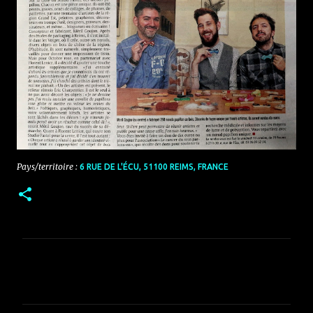
Pays/territoire :
6 RUE DE L'ÉCU, 51100 REIMS, FRANCE
C
o
m