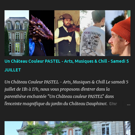
ENFANTS et ADULTES avec un objectif simple : Prendre du plaisir !
Fort de son expérience, après avoir formé plusieurs centaines
d’élèves au Studio PASTEL anciennement, le Cours PASTEL revient
à la Maison de la Vie Associative dans une salle de 150m2 pour
pratiquer confortablement avec des élèves passionnés et curieux
d’apprendre. COURS ENFANTS Notre volonté : permettre
l'épanouissement de l'enfant à travers cet art, qu'il puisse s'exprimer
et prendre confiance en lui en prenant du plaisir dans un cadre
bienveillant. PROGRAMME ENFANTS : Pendant le 1er semestre, les
Un Château Couleur PASTEL - Arts, Musiques & Chill - Samedi 5
enfants découvriront le jeu d’acteur théâtre et cinéma à travers des
JUILLET
exercices d’improvisation, émotionnels, de concentration, d’écoute,
d...
Un Château Couleur PASTEL - Arts, Musiques & Chill Le samedi 5
juillet de 11h à 17h, nous vous proposons d'entrer dans la
parenthèse enchantée "Un Château couleur PASTEL" dans
l'enceinte magnifique du jardin du Château Dauphinot. Une
journée artistiques et musicale dans une ambiance Chill pour bien
commencer l'été ! PROGRAMME : 11h à 12h : Spectacle JEUNE
PUBLIC “Saxo et la forêt de Memoria” - Conte théâtral
merveilleux 12h à 14h : Concert Pique-Nique “SWING” avec Léo