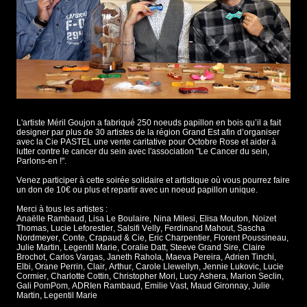
L'artiste Méril Goujon a fabriqué 250 noeuds papillon en bois qu’il a fait
designer par plus de 30 artistes de la région Grand Est afin d’organiser
avec la Cie PASTEL une vente caritative pour Octobre Rose et aider à
lutter contre le cancer du sein avec l'association "Le Cancer du sein,
Parlons-en !".
Venez participer à cette soirée solidaire et artistique où vous pourrez faire
un don de 10€ ou plus et repartir avec un noeud papillon unique.
Merci à tous les artistes :
Anaëlle Rambaud, Lisa Le Boulaire, Nina Milesi, Elisa Mouton, Noizet
Thomas, Lucie Leforestier, Salsifi Velly, Ferdinand Mahout, Sascha
Nordmeyer, Conte, Crapaud & Cie, Eric Charpentier, Florent Poussineau,
Julie Martin, Legentil Marie, Coralie Datt, Steeve Grand Sire, Claire
Brochot, Carlos Vargas, Janeth Rahola, Maeva Pereira, Adrien Tinchi,
Elbi, Orane Perrin, Clair, Arthur, Carole Llewellyn, Jennie Lukovic, Lucie
Cormier, Charlotte Cottin, Christopher Mori, Lucy Ashera, Marion Seclin,
Gali PomPom, ADRIen Rambaud, Emilie Vast, Maud Gironnay, Julie
Martin, Legentil Marie