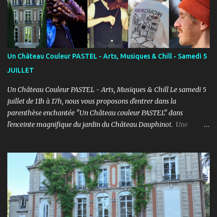
pratiquer confortablement avec des élèves passionnés et curieux
d’apprendre. COURS ENFANTS Notre volonté : permettre
l'épanouissement de l'enfant à travers cet art, qu'il puisse s'exprimer
et prendre confiance en lui en prenant du plaisir dans un cadre
bienveillant. PROGRAMME ENFANTS : Pendant le 1er semestre, les
Un Château Couleur PASTEL - Arts, Musiques & Chill - Samedi 5
enfants découvriront le jeu d’acteur théâtre et cinéma à travers des
JUILLET
exercices d’improvisation, émotionnels, de concentration, d’écoute,
d...
Un Château Couleur PASTEL - Arts, Musiques & Chill Le samedi 5
juillet de 11h à 17h, nous vous proposons d'entrer dans la
parenthèse enchantée "Un Château couleur PASTEL" dans
l'enceinte magnifique du jardin du Château Dauphinot. Une
journée artistiques et musicale dans une ambiance Chill pour bien
commencer l'été ! PROGRAMME : 11h à 12h : Spectacle JEUNE
PUBLIC “Saxo et la forêt de Memoria” - Conte théâtral
merveilleux 12h à 14h : Concert Pique-Nique “SWING” avec Léo
Mathieu et Rémi Costa - Jazz manouche, reprises internationales
11h à 17h : Marché artistique avec : LES CROQUEUZES, RUCKAS
STUDIO, LGM-1, CAPUCINE FERTÉ, La Musique et les Mots /