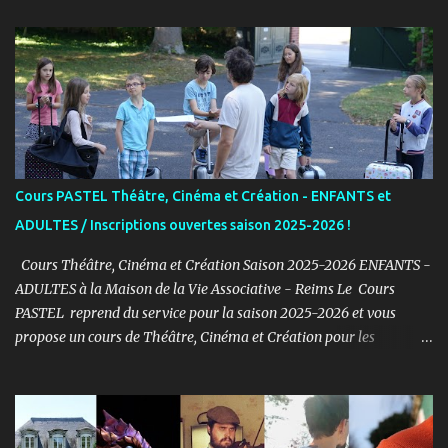
t
a
i
r
e
s
Cours PASTEL Théâtre, Cinéma et Création - ENFANTS et
ADULTES / Inscriptions ouvertes saison 2025-2026 !
Cours Théâtre, Cinéma et Création Saison 2025-2026 ENFANTS -
ADULTES à la Maison de la Vie Associative - Reims Le Cours
PASTEL reprend du service pour la saison 2025-2026 et vous
propose un cours de Théâtre, Cinéma et Création pour les
ENFANTS et ADULTES avec un objectif simple : Prendre du plaisir !
Fort de son expérience, après avoir formé plusieurs centaines
d’élèves au Studio PASTEL anciennement, le Cours PASTEL revient
à la Maison de la Vie Associative dans une salle de 150m2 pour