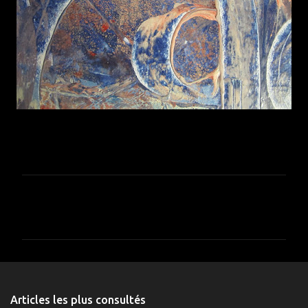
C
o
m
m
e
n
Articles les plus consultés