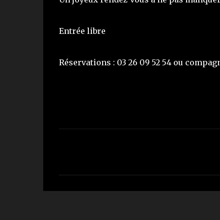
Entrée libre
Réservations : 03 26 09 52 54 ou compa
C
o
m
m
e
n