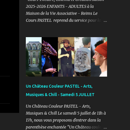
2025-2026 ENFANTS - ADULTES à la
Maison de la Vie Associative - Reims Le
Cours PASTEL reprend du service pour la
saison 2025-2026 et vous propose un cours
de Théâtre, Cinéma et Création pour les
ENFANTS et ADULTES avec un objectif
simple : Prendre du plaisir ! Fort de son
expérience, après avoir formé plusieurs
centaines d’élèves au Studio PASTEL
anciennement, le Cours PASTEL revient à la
Maison de la Vie Associative dans une salle
de 150m2 pour pratiquer confortablement
Un Château Couleur PASTEL - Arts,
avec des élèves passionnés et curieux
Musiques & Chill - Samedi 5 JUILLET
d’apprendre. COURS ENFANTS Notre volonté
: permettre l'épanouissement de l'enfant à
Un Château Couleur PASTEL - Arts,
travers cet art, qu'il puisse s'exprimer et
Musiques & Chill Le samedi 5 juillet de 11h à
prendre confiance en lui en prenant du
17h, nous vous proposons d'entrer dans la
plaisir dans un cadre bienveillant.
parenthèse enchantée "Un Château couleur